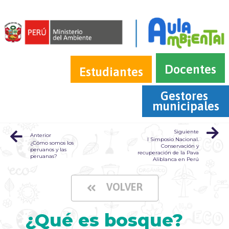
Docentes
Estudiantes
Gestores 
municipales
Siguiente
Anterior
I Simposio Nacional.
¿Cómo somos los
Conservación y
peruanos y las
recuperación de la Pava
peruanas?
Aliblanca en Perú
VOLVER
¿Qué es bosque?