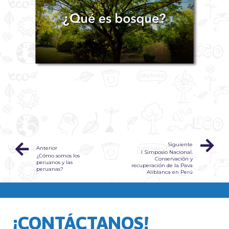
Siguiente
Anterior
I Simposio Nacional.
¿Cómo somos los
Conservación y
peruanos y las
recuperación de la Pava
peruanas?
Aliblanca en Perú
¡CONTÁCTANOS!