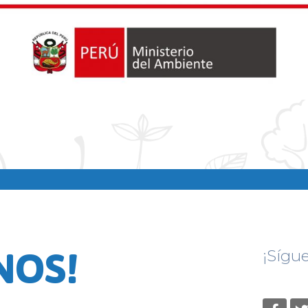
NOS!
¡Sígu