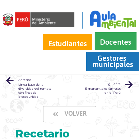
Docentes
Estudiantes
Gestores 
municipales
Anterior
Siguiente
Línea base de la
diversidad del tomate
5 manantiales famosos
con fines de
en el Perú
bioseguridad
VOLVER
Recetario