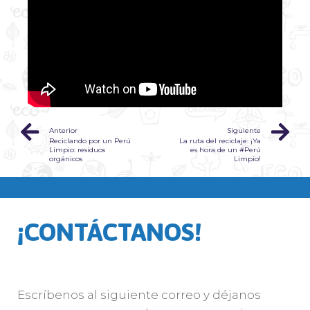
Anterior
Siguiente
Reciclando por un Perú
La ruta del reciclaje: ¡Ya
Limpio: residuos
es hora de un #Perú
orgánicos
Limpio!
¡CONTÁCTANOS!
Escríbenos al siguiente correo y déjanos