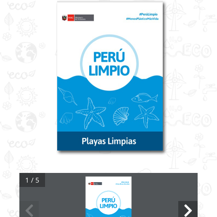
1 / 5
#MenosPlásticoMásVida