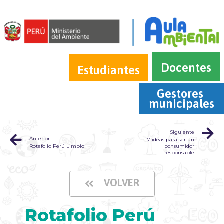
Docentes
Estudiantes
Gestores 
municipales
Siguiente
Anterior
7 ideas para ser un
Rotafolio Perú Limpio
consumidor
responsable
VOLVER
Rotafolio Perú