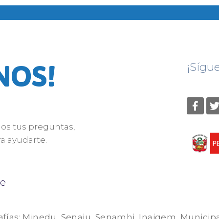
NOS!
¡Sígu
nos tus preguntas,
a ayudarte.
e
afías: Minedu, Senaju, Senamhi, Inaigem, Municip