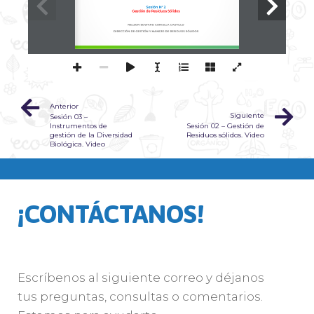
Sesión 
N
2
°
Gestión de Residuos Sólidos
NELSON EDWARD CONISLLA CASTILLO
DIRECCIÓN DE GESTIÓN Y MANEJO DE RESIDUOS SÓLIDOS
Anterior
Siguiente
Sesión 03 –
Instrumentos de
Sesión 02 – Gestión de
gestión de la Diversidad
Residuos sólidos. Video
Biológica. Video
¡CONTÁCTANOS!
Escríbenos al siguiente correo y déjanos
tus preguntas, consultas o comentarios.