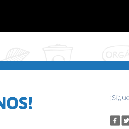
NOS!
¡Sígu