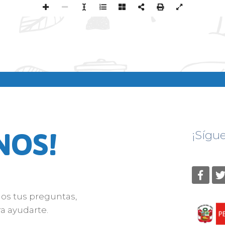
NOS!
¡Sígu
nos tus preguntas,
a ayudarte.