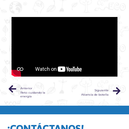
Anterior
Siguiente
Reto: cuidando la
Alcancía de botella
energía
¡CONTÁCTANOS!