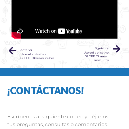
Siguiente
Anterior
Uso del aplicativo
Uso del aplicativo
GLOBE Observer
GLOBE Observer nubes
mosquitos
¡CONTÁCTANOS!
Escríbenos al siguiente correo y déjanos
tus preguntas, consultas o comentarios.