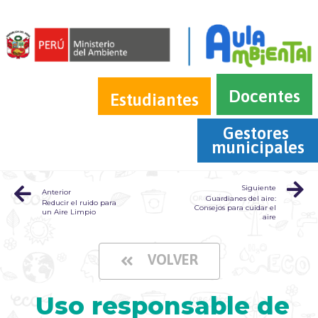
Docentes
Estudiantes
Gestores 
municipales
Siguiente
Anterior
Guardianes del aire:
Reducir el ruido para
Consejos para cuidar el
un Aire Limpio
aire
VOLVER
Uso responsable de