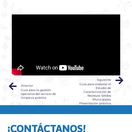
Siguiente
Guía para elaborar el
Anterior
Estudio de
Guía para la gestión
Caracterización de
operativa del servicio de
Residuos Sólidos
limpieza pública
Municipales.
Presentación práctica
¡CONTÁCTANOS!