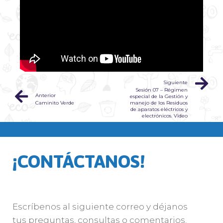
Siguiente
Sesión 07 – Régimen
Anterior
especial de la Gestión y
Caminito Verde
manejo de los Residuos
de aparatos eléctricos y
electrónicos. Video
¡CONTÁCTANOS!
Escríbenos al siguiente correo y déjanos
tus preguntas, consultas o comentarios.