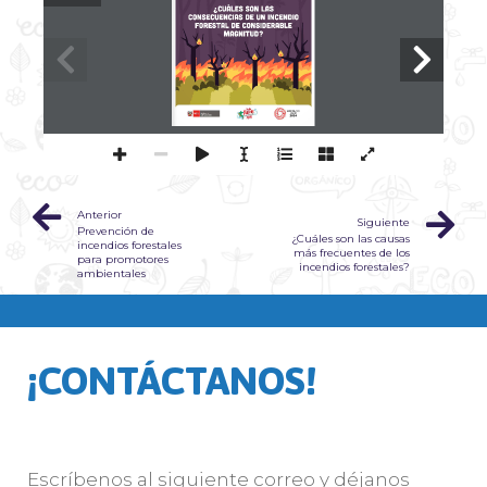
Anterior
Siguiente
Prevención de
¿Cuáles son las causas
incendios forestales
más frecuentes de los
para promotores
incendios forestales?
ambientales
¡CONTÁCTANOS!
Escríbenos al siguiente correo y déjanos