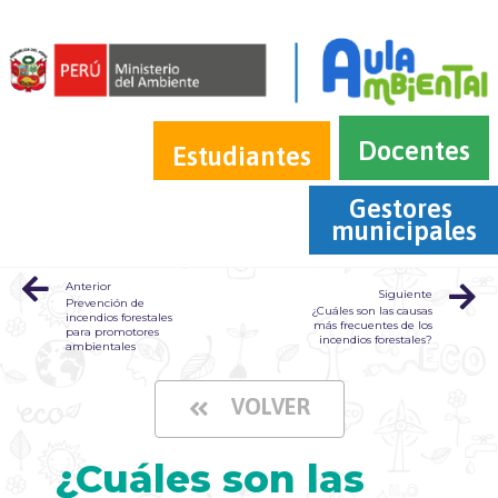
Docentes
Estudiantes
Gestores 
municipales
Anterior
Siguiente
Prevención de
¿Cuáles son las causas
incendios forestales
más frecuentes de los
para promotores
incendios forestales?
ambientales
VOLVER
¿Cuáles son las