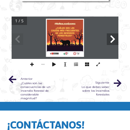
1 / 5
Anterior
Siguiente
¿Cuáles son las
consecuencias de un
Lo que debes saber
incendio forestal de
sobre los incendios
considerable
forestales
magnitud?
¡CONTÁCTANOS!