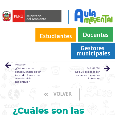
Docentes
Estudiantes
Gestores 
municipales
Anterior
Siguiente
¿Cuáles son las
consecuencias de un
Lo que debes saber
incendio forestal de
sobre los incendios
considerable
forestales
magnitud?
VOLVER
¿Cuáles son las