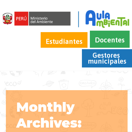
Docentes
Estudiantes
Gestores 
municipales
Monthly
Archives: