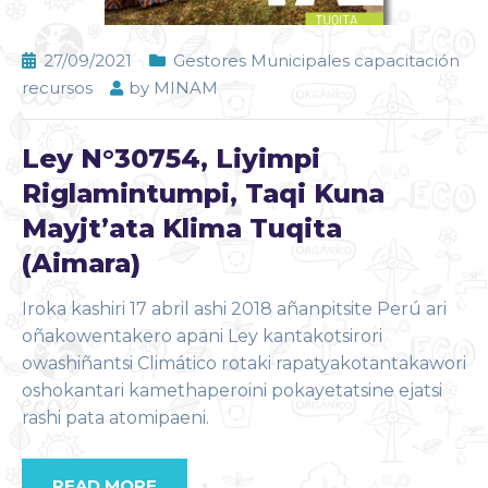
27/09/2021
Gestores Municipales capacitación
recursos
by
MINAM
Ley N°30754, Liyimpi
Riglamintumpi, Taqi Kuna
Mayjt’ata Klima Tuqita
(Aimara)
Iroka kashiri 17 abril ashi 2018 añanpitsite Perú ari
oñakowentakero apani Ley kantakotsirori
owashiñantsi Climático rotaki rapatyakotantakawori
oshokantari kamethaperoini pokayetatsine ejatsi
rashi pata atomipaeni.
READ MORE