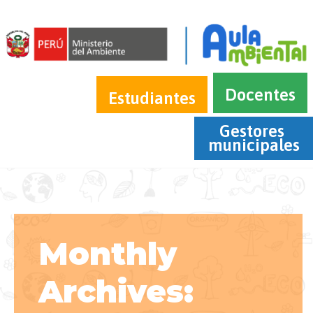
Docentes
Estudiantes
Gestores 
municipales
Monthly
Archives: