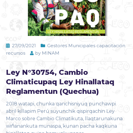
27/09/2021
Gestores Municipales capacitación
recursos
by
MINAM
Ley N°30754, Cambio
Climaticupaq Ley Hinallataq
Reglamentun (Quechua)
2018 watapi, chunka qanchisniyuq punchawpi
abril killapim Perú suyunchik qispirqachin Ley
Marco sobre Cambio Climatikuta, llaqtarunakuna
wiñanankuta munaspa, kunan pacha kaqkuna