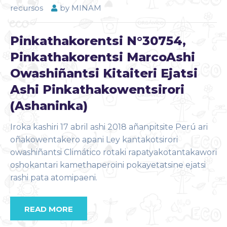
recursos
by
MINAM
Pinkathakorentsi N°30754,
Pinkathakorentsi MarcoAshi
Owashiñantsi Kitaiteri Ejatsi
Ashi Pinkathakowentsirori
(Ashaninka)
Iroka kashiri 17 abril ashi 2018 añanpitsite Perú ari
oñakowentakero apani Ley kantakotsirori
owashiñantsi Climático rotaki rapatyakotantakawori
oshokantari kamethaperoini pokayetatsine ejatsi
rashi pata atomipaeni.
READ MORE