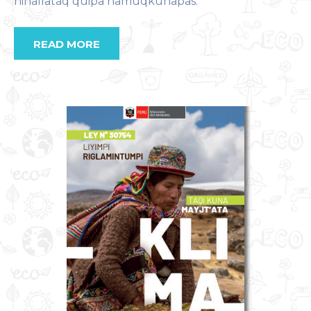
hinallataq quipa hamuqkunapas.
READ MORE