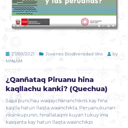
27/09/2021
Jovenes Biodiversidad Veo
by
MINAM
¿Qanñataq Piruanu hina
kaqllachu kanki? (Quechua)
Sapa punchau waqaychananchikmi kay hina
kaqlla hatun llaqta wasinchikta. Peruanukunan
riksinkupunin, hinallataqmi kuyan tukuy ima
kasqanta kay hatun llaqta wasinchikpi.