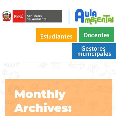
Docentes
Estudiantes
Gestores 
municipales
Monthly
Archives: