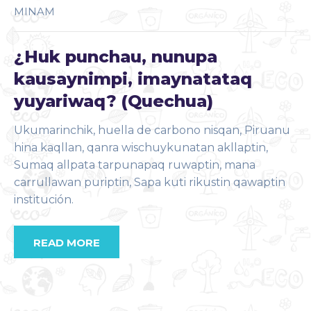
MINAM
¿Huk punchau, nunupa
kausaynimpi, imaynatataq
yuyariwaq? (Quechua)
Ukumarinchik, huella de carbono nisqan, Piruanu
hina kaqllan, qanra wischuykunatan akllaptin,
Sumaq allpata tarpunapaq ruwaptin, mana
carrullawan puriptin, Sapa kuti rikustin qawaptin
institución.
READ MORE