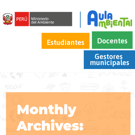
Docentes
Estudiantes
Gestores 
municipales
Monthly
Archives: