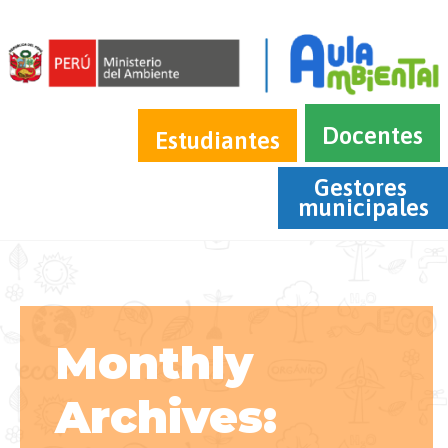
Docentes
Estudiantes
Gestores 
municipales
Monthly
Archives: