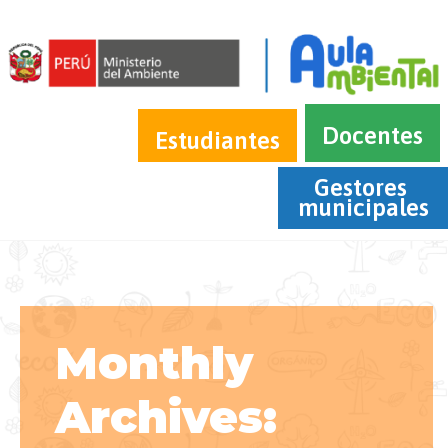
Docentes
Estudiantes
Gestores 
municipales
Monthly
Archives: