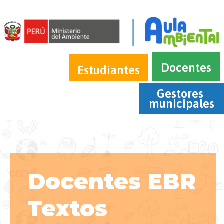
Docentes
Estudiantes
Gestores 
municipales
Docentes EBR
Textos