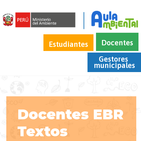
Docentes
Estudiantes
Gestores 
municipales
Docentes EBR
Textos