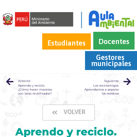
Docentes
Estudiantes
Gestores 
municipales
Anterior
Siguiente
Aprendo y reciclo.
Los reciclamigos.
¿Cómo hacer macetas
Aprendamos a separar
con latas reutilizadas?
los residuos
VOLVER
Aprendo y reciclo.