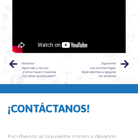
Anterior
Siguiente
Aprendo y reciclo.
Los reciclamigos.
¿Cómo hacer macetas
Aprendamos a separar
con latas reutilizadas?
los residuos
¡CONTÁCTANOS!
Escríbenos al siguiente correo y déjanos