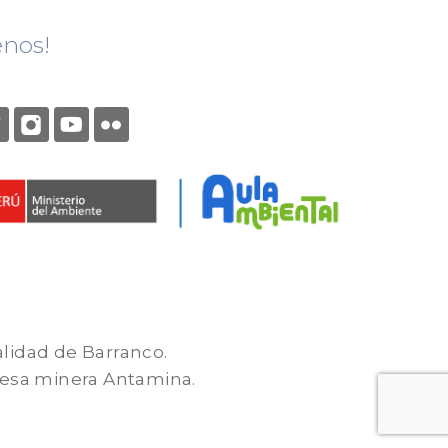
enos!
alidad de Barranco.
presa minera Antamina.