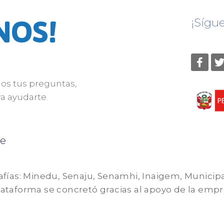
NOS!
¡Sígu
nos tus preguntas,
a ayudarte.
e
afías: Minedu, Senaju, Senamhi, Inaigem, Municip
 plataforma se concretó gracias al apoyo de la em