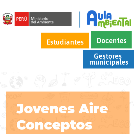
Docentes
Estudiantes
Gestores 
municipales
Jovenes Aire
Conceptos