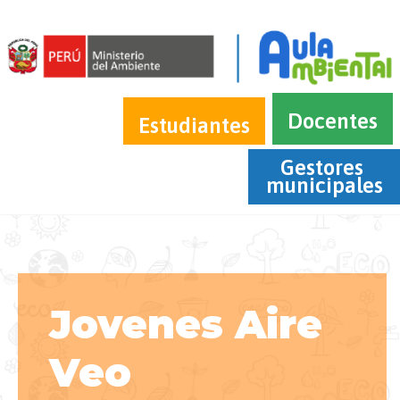
Docentes
Estudiantes
Gestores 
municipales
Jovenes Aire
Veo