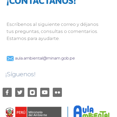
¡CONTÁCTANOS!
Escríbenos al siguiente correo y déjanos
tus preguntas, consultas o comentarios.
Estamos para ayudarte.
aula.ambiental@minam.gob.pe
¡Síguenos!