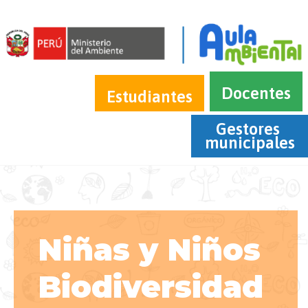
Docentes
Estudiantes
Gestores 
municipales
Niñas y Niños
Biodiversidad