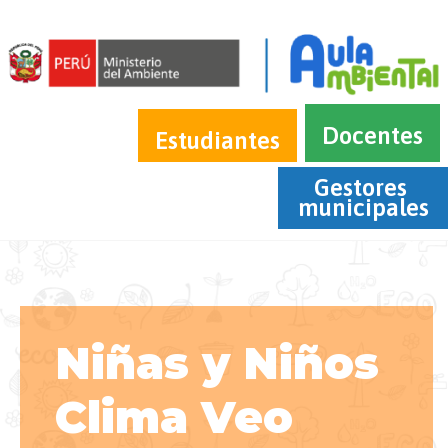
Docentes
Estudiantes
Gestores 
municipales
Niñas y Niños
Clima Veo