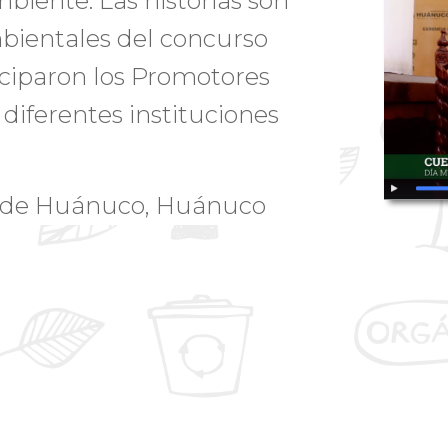
biente. Las historias son
bientales del concurso
iciparon los Promotores
diferentes instituciones
al de Huánuco, Huánuco