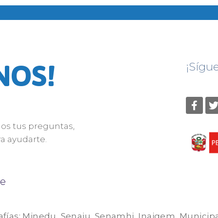
NOS!
¡Sígu
nos tus preguntas,
a ayudarte.
e
afías: Minedu, Senaju, Senamhi, Inaigem, Municip