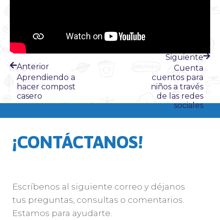
Siguiente
Anterior
Cuenta
Aprendiendo a
cuentos para
hacer compost
niños a través
casero
de las redes
sociales
¡CONTÁCTANOS!
Escríbenos al siguiente correo y déjanos
tus preguntas, consultas o comentarios.
Estamos para ayudarte.