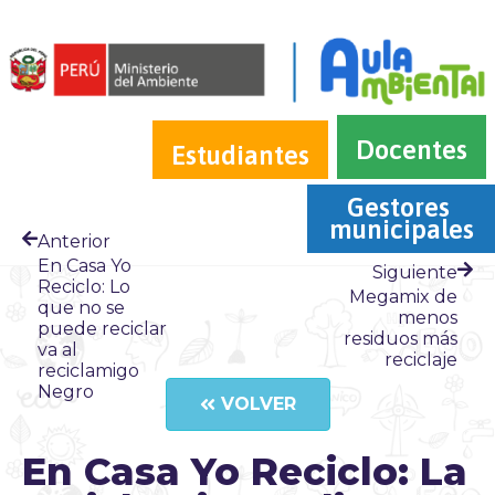
Docentes
Estudiantes
Gestores 
municipales
Anterior
En Casa Yo
Siguiente
Reciclo: Lo
Megamix de
que no se
menos
puede reciclar
residuos más
va al
reciclaje
reciclamigo
Negro
VOLVER
En Casa Yo Reciclo: La