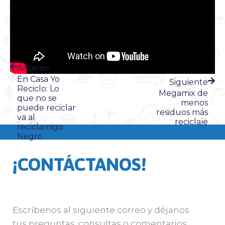
Anterior
En Casa Yo
Siguiente
Reciclo: Lo
Megamix de
que no se
menos
puede reciclar
residuos más
va al
reciclaje
reciclamigo
Negro
¡CONTÁCTANOS!
Escríbenos al siguiente correo y déjanos
tus preguntas, consultas o comentarios.