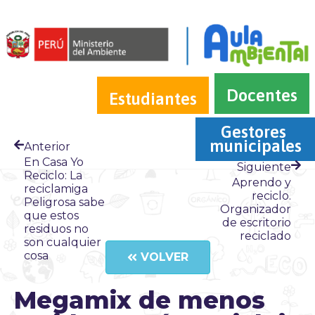
Docentes
Estudiantes
Gestores 
municipales
Anterior
En Casa Yo
Siguiente
Reciclo: La
Aprendo y
reciclamiga
reciclo.
Peligrosa sabe
Organizador
que estos
de escritorio
residuos no
reciclado
son cualquier
cosa
VOLVER
Megamix de menos