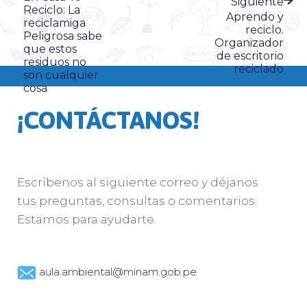
Siguiente
Reciclo: La
Aprendo y
reciclamiga
reciclo.
Peligrosa sabe
Organizador
que estos
de escritorio
residuos no
reciclado
son cualquier
cosa
¡CONTÁCTANOS!
Escríbenos al siguiente correo y déjanos
tus preguntas, consultas o comentarios.
Estamos para ayudarte.
aula.ambiental@minam.gob.pe