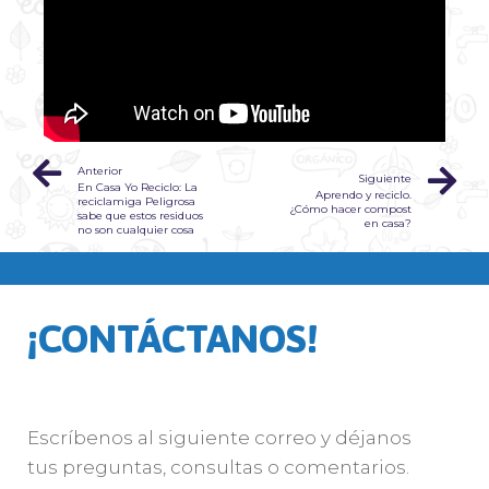
Anterior
Siguiente
En Casa Yo Reciclo: La
Aprendo y reciclo.
reciclamiga Peligrosa
¿Cómo hacer compost
sabe que estos residuos
en casa?
no son cualquier cosa
¡CONTÁCTANOS!
Escríbenos al siguiente correo y déjanos
tus preguntas, consultas o comentarios.