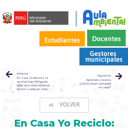
Docentes
Estudiantes
Gestores 
municipales
Anterior
Siguiente
En Casa Yo Reciclo: La
Aprendo y reciclo.
reciclamiga Peligrosa
¿Cómo hacer compost
sabe que estos residuos
en casa?
no son cualquier cosa
VOLVER
En Casa Yo Reciclo: