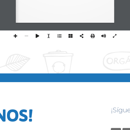
NOS!
¡Sígu