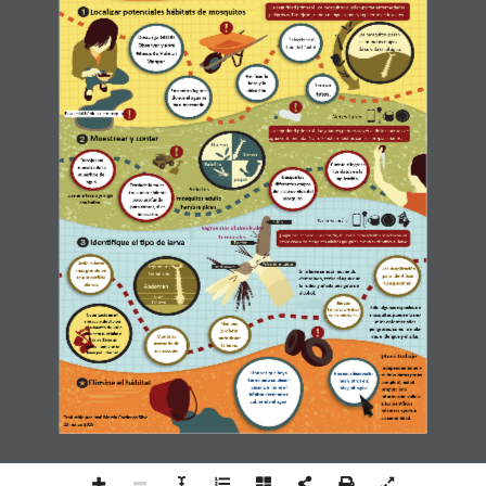
¡La seguridad primero! Los mosquitos pueden portar enfermedades 
Localizar potenciales hábitats de mosquitos
peligrosas. Protéjase usando mangas largas y repelente de insectos.
Los mosquitos pasan 
Descarga GLOBE 
Seleccione el 
las primeras etapas 
Observer y abre 
tipo de hábitat.
de su vida en el agua.
Mosquito Habitat 
Mapper.
Verificar la 
hora y la 
Tomar 
ubicación.
Encuentra lugares 
fotos.
donde el agua se 
ha almacenado.
Potencial hábitat de mosquitos
Necesitarás: 
¡La seguridad primero! Use guantes para protegerse de las fuentes de 
Muestrear y contar
agua contaminada. NO recolecte muestras con sus propias manos.
Huevo
Recoja una 
Adulto 
Cuente e ingrese 
muestra de la 
los datos en la 
superficie del 
Busque las 
aplicación.
agua.
diferentes etapas 
Traslade la mues-
Sólo los 
del ciclo de vida del 
tra a un recipiente 
Use una taza o jeringa 
mosquitos adulto 
mosquito.
poco profundo 
con bulbo.
hembra pican.
para contar, si es 
necesario.
Necesitarás: 
Sifón
Segmentos abdominales 
¡Seguridad primero! Si es posible, muévase hacia adentro para limitar su 
terminales
Identifique el tipo de larva
exposición a los mosquitos adultos que pican mientras identifica su larva.
Pecten 
Aísle la larva 
Peine de escamas
Segmentos 
Silla de montar
Usa la aplicación 
más grande en 
Si la larva se está moviendo 
terminales
para identificar 
una superficie 
demasiado, retire el agua que 
tu espécimen.
blanca.
Abdomen
la rodea y añada una gota de 
alcohol.
Tórax
Cabeza
Busque 
Sólo algunas especies de 
las características 
mosquitos pueden trans-
Necesitarás un mi-
de identificación.
croscopio de clip con 
mitir enfermedades 
Use una 
un aumento de 60x o 
peligrosas, como la mala-
probeta 
más para tu celular o 
ria, el dengue y el Zika.
Monte su 
para situar 
Tablet. Estos se 
accesorio de 
la larva.
pueden comprar en 
microscopio.
línea por Internet.
¡Buen trabajo!
Independientemen-
Una vez que haya 
Vea sus observacio-
te de cuántos pasos 
terminado su obser-
Elimine el hábitat
nes y otros en: 
completó, usted 
vación, elimine el 
vis.globe.gov
proporcionó     
hábitat vertiendo o 
información valiosa 
cubriendo el agua.
a los científicos 
mientras ayuda a 
Traducido por José Martín Cárdenas Silva,                 
su comunidad.
23 marzo 2019