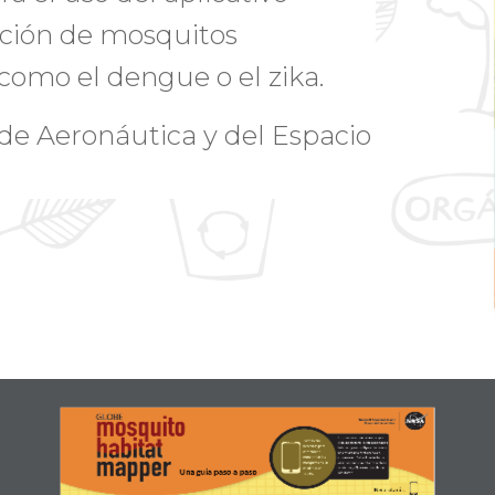
ación de mosquitos
omo el dengue o el zika.
de Aeronáutica y del Espacio
La primera vez que abras la aplica-
Todo lo que 
ción, necesitarás  estar conectado a 
necesitas para 
Internet  para configurar tu cuenta.  
comenzar a 
Se enviará una contraseña a tu 
monitorear los 
correo electrónico. Puedes tomar 
mosquitos es un 
observaciones sin estar conectado  
a Internet, sólo recuerda subirlas 
celular  o un 
Una guía paso a paso
más tarde!
Tablet. 
Necesitarás: 