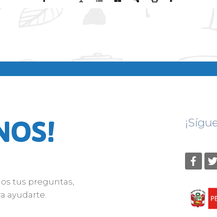
NOS!
¡Sígu
nos tus preguntas,
a ayudarte.