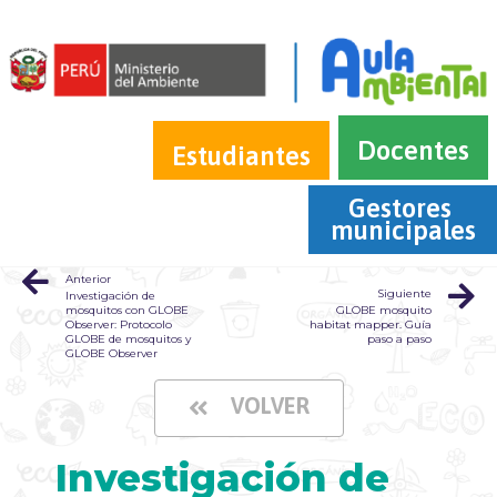
Docentes
Estudiantes
Gestores 
municipales
Anterior
Siguiente
Investigación de
mosquitos con GLOBE
GLOBE mosquito
Observer: Protocolo
habitat mapper. Guía
GLOBE de mosquitos y
paso a paso
GLOBE Observer
VOLVER
Investigación de