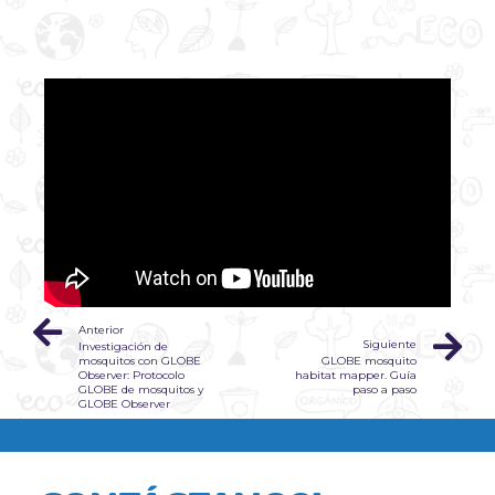
Anterior
Siguiente
Investigación de
mosquitos con GLOBE
GLOBE mosquito
Observer: Protocolo
habitat mapper. Guía
GLOBE de mosquitos y
paso a paso
GLOBE Observer