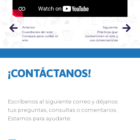
Anterior
Siguiente
Guardianes del aire:
Prácticas que
Consejos para cuidar el
contaminan el aire y
aire
sus consecuencias
¡CONTÁCTANOS!
Escríbenos al siguiente correo y déjanos
tus preguntas, consultas o comentarios.
Estamos para ayudarte.