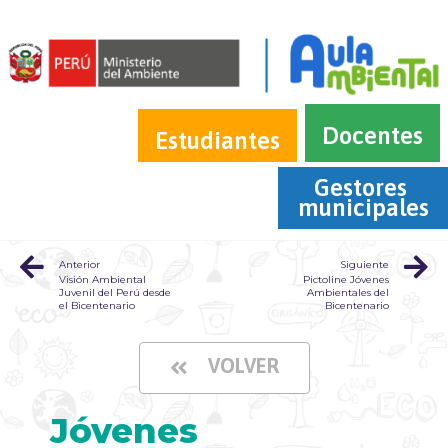
Docentes
Estudiantes
Gestores 
municipales
Anterior
Siguiente
Visión Ambiental
Pictoline Jóvenes
Juvenil del Perú desde
Ambientales del
el Bicentenario
Bicentenario
VOLVER
Jóvenes