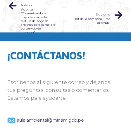
Anterior
Webinar
“Comunicando la
Siguiente
importancia de la
Kit de la campaña “Trae
cultura de pago de
tu RAEE”
arbitrios para la mejora
del servicio de
limpieza”
¡CONTÁCTANOS!
Escríbenos al siguiente correo y déjanos
tus preguntas, consultas o comentarios.
Estamos para ayudarte.
aula.ambiental@minam.gob.pe