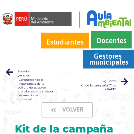
Docentes
Estudiantes
Gestores 
municipales
Anterior
Webinar
“Comunicando la
Siguiente
importancia de la
Kit de la campaña “Trae
cultura de pago de
tu RAEE”
arbitrios para la mejora
del servicio de
limpieza”
VOLVER
Kit de la campaña