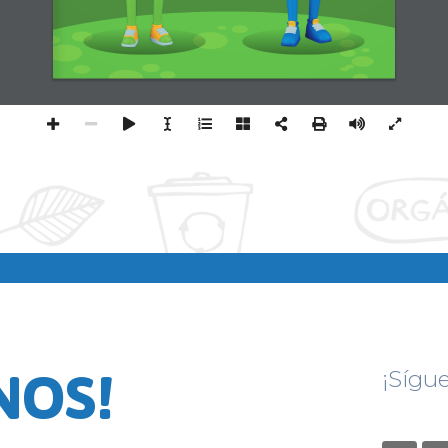
NOS!
¡Sígu