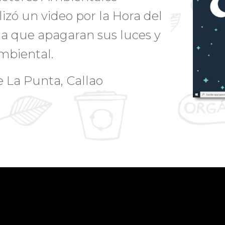
lizó un video por la Hora del
s a que apagaran sus luces y
mbiental.
e La Punta, Callao