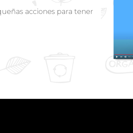
queñas acciones para tener