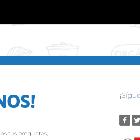
NOS!
¡Sígu
nos tus preguntas,