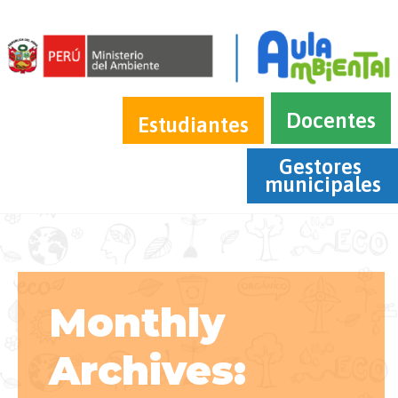
Docentes
Estudiantes
Gestores 
municipales
Monthly
Archives: