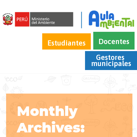
Docentes
Estudiantes
Gestores 
municipales
Monthly
Archives: