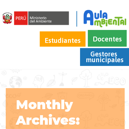
Docentes
Estudiantes
Gestores 
municipales
Monthly
Archives: