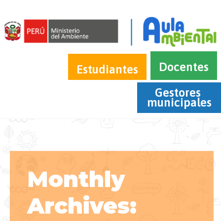
Docentes
Estudiantes
Gestores 
municipales
Monthly
Archives: