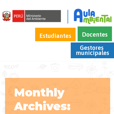
Docentes
Estudiantes
Gestores 
municipales
Monthly
Archives: